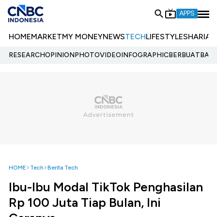
APPS
HOME
MARKET
MY MONEY
NEWS
TECH
LIFESTYLE
SHARIA
E
RESEARCH
OPINION
PHOTO
VIDEO
INFOGRAPHIC
BERBUATBAIK.
HOME
Tech
Berita Tech
Ibu-Ibu Modal TikTok Penghasilan
Rp 100 Juta Tiap Bulan, Ini