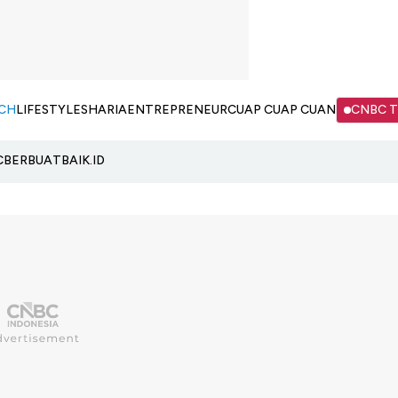
CH
LIFESTYLE
SHARIA
ENTREPRENEUR
CUAP CUAP CUAN
CNBC 
C
BERBUATBAIK.ID