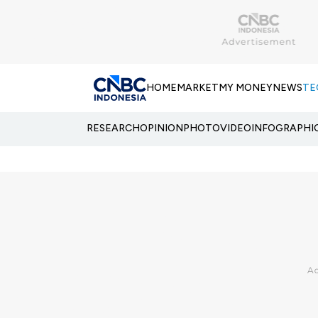
HOME
MARKET
MY MONEY
NEWS
TE
RESEARCH
OPINION
PHOTO
VIDEO
INFOGRAPHI