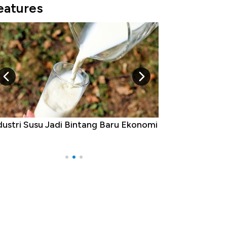
eatures
dustri Susu Jadi Bintang Baru Ekonomi
5 Raja Ekonomi 
Ada Jawa!