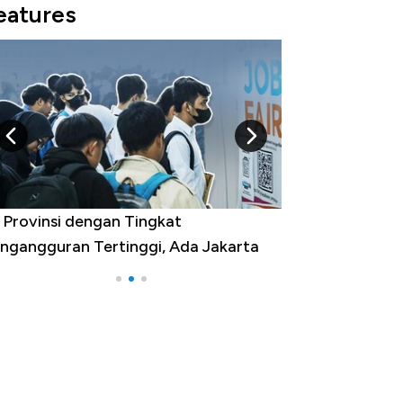
eatures
 Provinsi dengan Tingkat
Bukan AS, Ini 1
ngangguran Tertinggi, Ada Jakarta
Belanja Terbesar