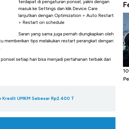
terdapat di pengaturan ponsel, yakni dengan
F
masuk ke Settings dan klik Device Care
lanjutkan dengan Optimization > Auto Restart
> Restart on schedule
Saran yang sama juga pernah diungkapkan oleh
tu memberikan tips melakukan restart perangkat dengan
.
sel setiap hari bisa menjadi pertahanan terbaik dari
Kongo Tutup Keran Ekspor, Harga
10
Tembaga Terbang ke Zona Berbahaya
Pe
Gap Kredit UMKM Sebesar Rp2.400 T