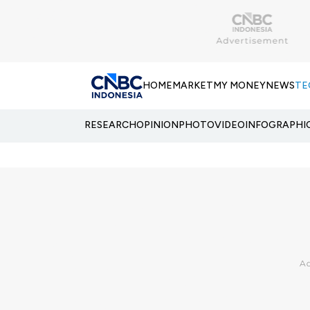
HOME
MARKET
MY MONEY
NEWS
TE
RESEARCH
OPINION
PHOTO
VIDEO
INFOGRAPHI