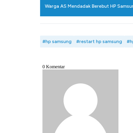
Warga AS Mendadak Berebut HP Samsung
#hp samsung
#restart hp samsung
#h