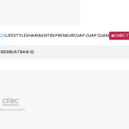
CH
LIFESTYLE
SHARIA
ENTREPRENEUR
CUAP CUAP CUAN
CNBC 
C
BERBUATBAIK.ID