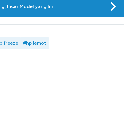
, Incar Model yang Ini
p freeze
#hp lemot