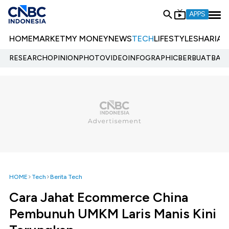
APPS
HOME
MARKET
MY MONEY
NEWS
TECH
LIFESTYLE
SHARIA
E
RESEARCH
OPINION
PHOTO
VIDEO
INFOGRAPHIC
BERBUATBAIK.
HOME
Tech
Berita Tech
Cara Jahat Ecommerce China
Pembunuh UMKM Laris Manis Kini