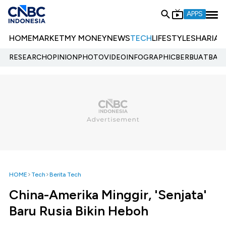
APPS
HOME
MARKET
MY MONEY
NEWS
TECH
LIFESTYLE
SHARIA
E
RESEARCH
OPINION
PHOTO
VIDEO
INFOGRAPHIC
BERBUATBAIK.
HOME
Tech
Berita Tech
China-Amerika Minggir, 'Senjata'
Baru Rusia Bikin Heboh