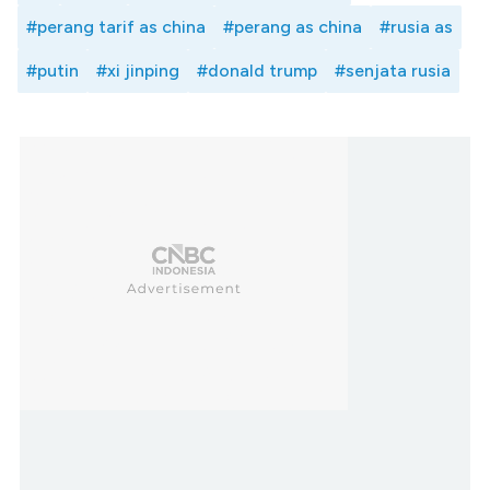
#perang tarif as china
#perang as china
#rusia as
#putin
#xi jinping
#donald trump
#senjata rusia