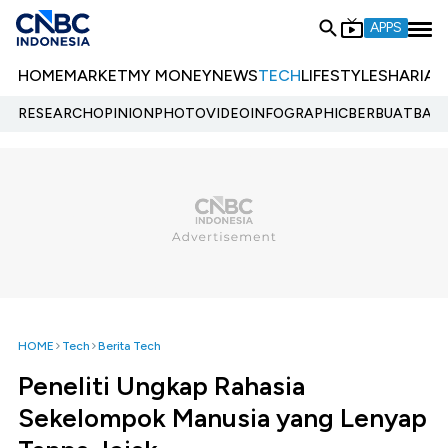
APPS
HOME
MARKET
MY MONEY
NEWS
TECH
LIFESTYLE
SHARIA
E
RESEARCH
OPINION
PHOTO
VIDEO
INFOGRAPHIC
BERBUATBAIK.
HOME
Tech
Berita Tech
Peneliti Ungkap Rahasia
Sekelompok Manusia yang Lenyap