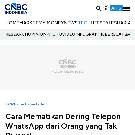
APPS
HOME
MARKET
MY MONEY
NEWS
TECH
LIFESTYLE
SHARIA
E
RESEARCH
OPINION
PHOTO
VIDEO
INFOGRAPHIC
BERBUATBAIK.
HOME
Tech
Berita Tech
Cara Mematikan Dering Telepon
WhatsApp dari Orang yang Tak