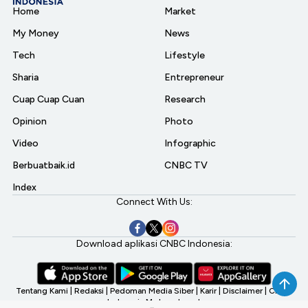
Home
Market
My Money
News
Tech
Lifestyle
Sharia
Entrepreneur
Cuap Cuap Cuan
Research
Opinion
Photo
Video
Infographic
Berbuatbaik.id
CNBC TV
Index
Connect With Us:
Download aplikasi CNBC Indonesia:
Tentang Kami
|
Redaksi
|
Pedoman Media Siber
|
Karir
|
Disclaimer
|
CNBC
Indonesia My Investment