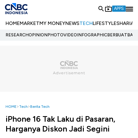
APPS
HOME
MARKET
MY MONEY
NEWS
TECH
LIFESTYLE
SHARIA
E
RESEARCH
OPINION
PHOTO
VIDEO
INFOGRAPHIC
BERBUATBAIK.
HOME
Tech
Berita Tech
iPhone 16 Tak Laku di Pasaran,
Harganya Diskon Jadi Segini