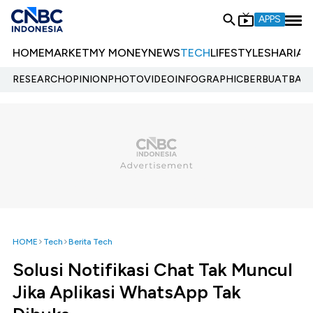
APPS
HOME
MARKET
MY MONEY
NEWS
TECH
LIFESTYLE
SHARIA
E
RESEARCH
OPINION
PHOTO
VIDEO
INFOGRAPHIC
BERBUATBAIK.
HOME
Tech
Berita Tech
Solusi Notifikasi Chat Tak Muncul
Jika Aplikasi WhatsApp Tak