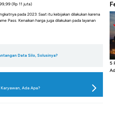
F
99,99 (Rp 11 juta)
ngkatnya pada 2023. Saat itu kebijakan dilakukan karena
me Pass. Kenaikan harga juga dilakukan pada layanan
antangan Data Silo, Solusinya?
niture &
Industri Susu Jadi Bintang Baru Ekonomi
5 
it
RI
Ad
 Karyawan, Ada Apa?