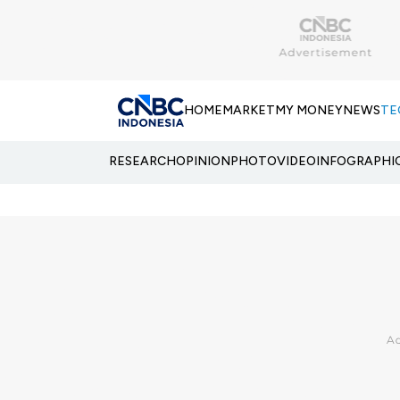
HOME
MARKET
MY MONEY
NEWS
TE
RESEARCH
OPINION
PHOTO
VIDEO
INFOGRAPHI