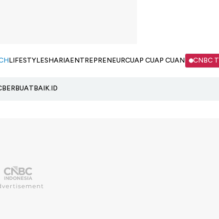
CH
LIFESTYLE
SHARIA
ENTREPRENEUR
CUAP CUAP CUAN
CNBC 
C
BERBUATBAIK.ID