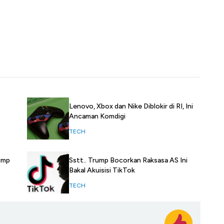
Lenovo, Xbox dan Nike Diblokir di RI, Ini
Ancaman Komdigi
TECH
Sstt.. Trump Bocorkan Raksasa AS Ini
ump
Bakal Akuisisi TikTok
TECH