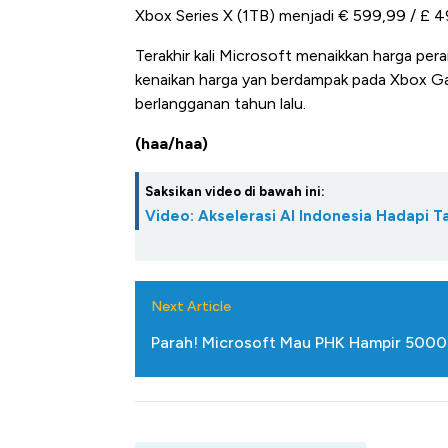
Xbox Series X (1TB) menjadi € 599,99 / £ 4
Terakhir kali Microsoft menaikkan harga pera
kenaikan harga yan berdampak pada Xbox Ga
berlangganan tahun lalu.
(haa/haa)
Saksikan video di bawah ini:
Video: Akselerasi AI Indonesia Hadapi T
Bangkit dari Kubur! Bisnis Fur
Alas Kaki Tumbuh Double Dig
Next Article
Parah! Microsoft Mau PHK Hampir 5000