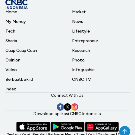
Home
Market
My Money
News
Tech
Lifestyle
Sharia
Entrepreneur
Cuap Cuap Cuan
Research
Opinion
Photo
Video
Infographic
Berbuatbaik.id
CNBC TV
Index
Connect With Us:
Download aplikasi CNBC Indonesia:
Tentang Kami
|
Redaksi
|
Pedoman Media Siber
|
Karir
|
Disclaimer
|
CNBC