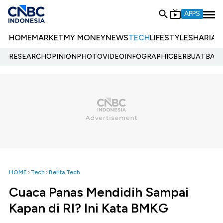
APPS
HOME
MARKET
MY MONEY
NEWS
TECH
LIFESTYLE
SHARIA
E
RESEARCH
OPINION
PHOTO
VIDEO
INFOGRAPHIC
BERBUATBAIK.
HOME
Tech
Berita Tech
Cuaca Panas Mendidih Sampai
Kapan di RI? Ini Kata BMKG