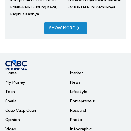
Konglomerat RI Ini Rutin
RI Bakal Punya Pabrik Baterai
Bolak-Balik Gunung Kawi,
EV Raksasa, Ini Pemiliknya
Begini Kisahnya
SHOW MORE
Home
Market
My Money
News
Tech
Lifestyle
Sharia
Entrepreneur
Cuap Cuap Cuan
Research
Opinion
Photo
Video
Infographic