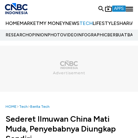
APPS
HOME
MARKET
MY MONEY
NEWS
TECH
LIFESTYLE
SHARIA
E
RESEARCH
OPINION
PHOTO
VIDEO
INFOGRAPHIC
BERBUATBAIK.
HOME
Tech
Berita Tech
Sederet Ilmuwan China Mati
Muda, Penyebabnya Diungkap