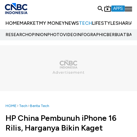
APPS
HOME
MARKET
MY MONEY
NEWS
TECH
LIFESTYLE
SHARIA
E
RESEARCH
OPINION
PHOTO
VIDEO
INFOGRAPHIC
BERBUATBAIK.
HOME
Tech
Berita Tech
HP China Pembunuh iPhone 16
Rilis, Harganya Bikin Kaget