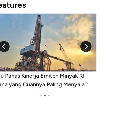
eatures
u Panas Kinerja Emiten Minyak RI,
10 Provinsi den
na yang Cuannya Paling Menyala?
Pengangguran Te