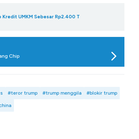
Gap Kredit UMKM Sebesar Rp2.400 T
rang Chip
as
#teror trump
#trump menggila
#blokir trump
china