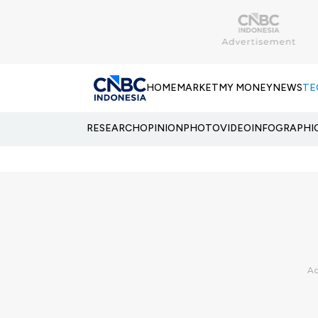
HOME
MARKET
MY MONEY
NEWS
TE
RESEARCH
OPINION
PHOTO
VIDEO
INFOGRAPHI