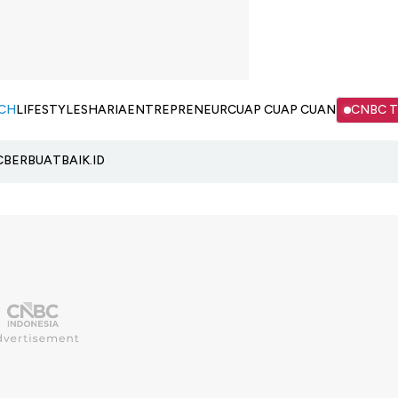
CH
LIFESTYLE
SHARIA
ENTREPRENEUR
CUAP CUAP CUAN
CNBC 
C
BERBUATBAIK.ID