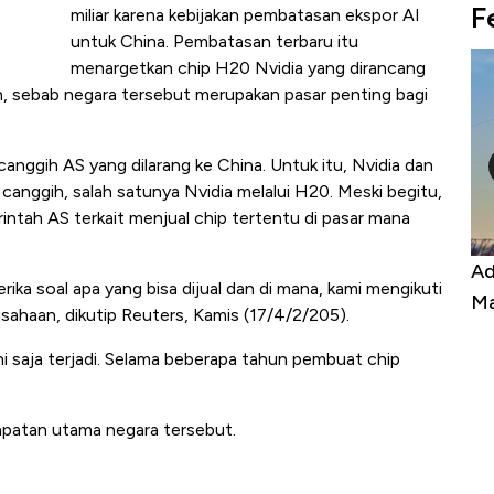
F
miliar karena kebijakan pembatasan ekspor AI
untuk China. Pembatasan terbaru itu
menargetkan chip H20 Nvidia yang dirancang
ih, sebab negara tersebut merupakan pasar penting bagi
nggih AS yang dilarang ke China. Untuk itu, Nvidia dan
 canggih, salah satunya Nvidia melalui H20. Meski begitu,
ntah AS terkait menjual chip tertentu di pasar mana
Kongo Tutup Keran Ekspor, Harga
Ad
ika soal apa yang bisa dijual dan di mana, kami mengikuti
Tembaga Terbang ke Zona Berbahaya
Ma
sahaan, dikutip Reuters, Kamis (17/4/2/205).
 saja terjadi. Selama beberapa tahun pembuat chip
apatan utama negara tersebut.