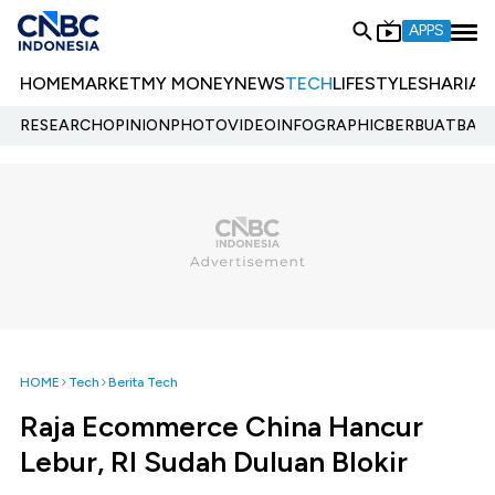
APPS
HOME
MARKET
MY MONEY
NEWS
TECH
LIFESTYLE
SHARIA
E
RESEARCH
OPINION
PHOTO
VIDEO
INFOGRAPHIC
BERBUATBAIK.
HOME
Tech
Berita Tech
Raja Ecommerce China Hancur
Lebur, RI Sudah Duluan Blokir