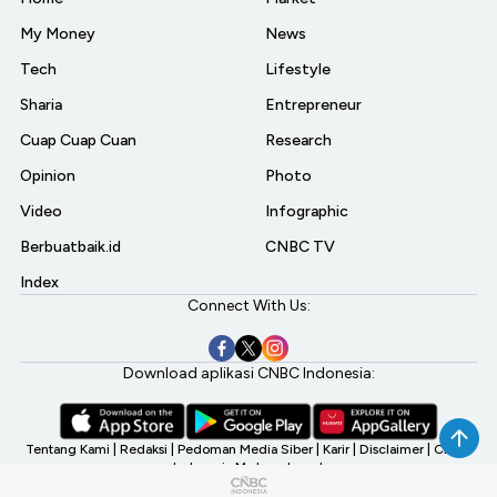
My Money
News
Tech
Lifestyle
Sharia
Entrepreneur
Cuap Cuap Cuan
Research
Opinion
Photo
Video
Infographic
Berbuatbaik.id
CNBC TV
Index
Connect With Us:
Download aplikasi CNBC Indonesia:
Tentang Kami
|
Redaksi
|
Pedoman Media Siber
|
Karir
|
Disclaimer
|
CNBC
Indonesia My Investment
©2026 CNBC Indonesia, A Transmedia Company