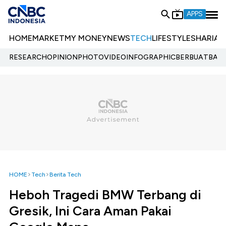
APPS
HOME
MARKET
MY MONEY
NEWS
TECH
LIFESTYLE
SHARIA
E
RESEARCH
OPINION
PHOTO
VIDEO
INFOGRAPHIC
BERBUATBAIK.
HOME
Tech
Berita Tech
Heboh Tragedi BMW Terbang di
Gresik, Ini Cara Aman Pakai