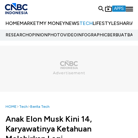
APPS
HOME
MARKET
MY MONEY
NEWS
TECH
LIFESTYLE
SHARIA
E
RESEARCH
OPINION
PHOTO
VIDEO
INFOGRAPHIC
BERBUATBAIK.
HOME
Tech
Berita Tech
Anak Elon Musk Kini 14,
Karyawatinya Ketahuan