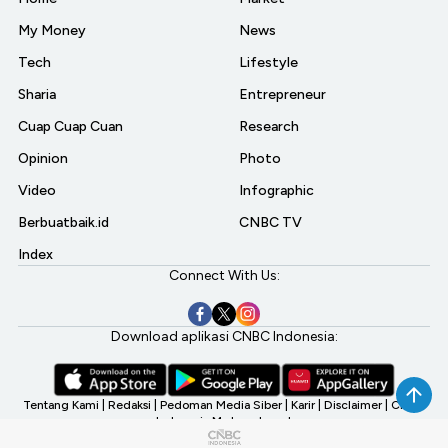
My Money
News
Tech
Lifestyle
Sharia
Entrepreneur
Cuap Cuap Cuan
Research
Opinion
Photo
Video
Infographic
Berbuatbaik.id
CNBC TV
Index
Connect With Us:
Download aplikasi CNBC Indonesia:
Tentang Kami
|
Redaksi
|
Pedoman Media Siber
|
Karir
|
Disclaimer
|
CNBC
Indonesia My Investment
©2026 CNBC Indonesia, A Transmedia Company