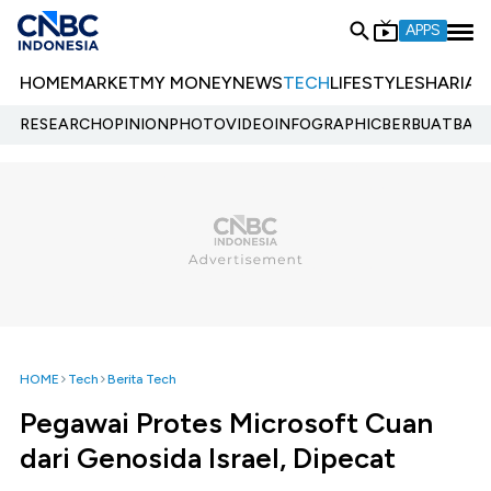
APPS
HOME
MARKET
MY MONEY
NEWS
TECH
LIFESTYLE
SHARIA
E
RESEARCH
OPINION
PHOTO
VIDEO
INFOGRAPHIC
BERBUATBAIK.
HOME
Tech
Berita Tech
Pegawai Protes Microsoft Cuan
dari Genosida Israel, Dipecat