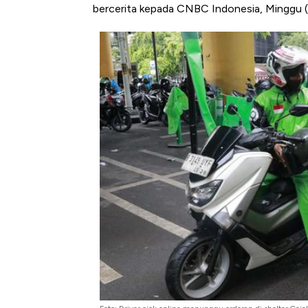
bercerita kepada CNBC Indonesia, Minggu 
Harga Emas M
Jam, ke Level T