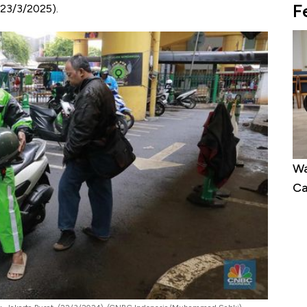
F
(23/3/2025).
engamuk 4% dalam 24
Warga AS Muak ke Demokrat-
ertinggi 50 Hari!
Calon Independen Panen Du