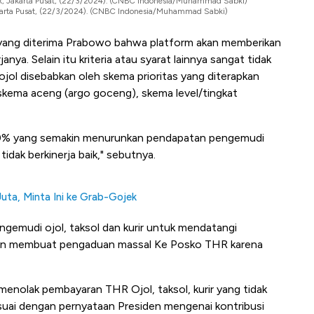
ojek, Jakarta Pusat, (22/3/2024). (CNBC Indonesia/Muhammad Sabki)
Jakarta Pusat, (22/3/2024). (CNBC Indonesia/Muhammad Sabki)
masi yang diterima Prabowo bahwa platform akan memberikan
nya. Selain itu kriteria atau syarat lainnya sangat tidak
ojol disebabkan oleh skema prioritas yang diterapkan
, skema aceng (argo goceng), skema level/tingkat
 50% yang semakin menurunkan pendapatan pengemudi
dak berkinerja baik," sebutnya.
ta, Minta Ini ke Grab-Gojek
ngemudi ojol, taksol dan kurir untuk mendatangi
an membuat pengaduan massal Ke Posko THR karena
menolak pembayaran THR Ojol, taksol, kurir yang tidak
esuai dengan pernyataan Presiden mengenai kontribusi