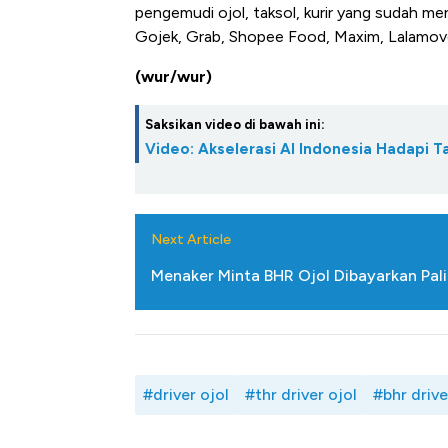
pengemudi ojol, taksol, kurir yang sudah me
Gojek, Grab, Shopee Food, Maxim, Lalamove, 
(wur/wur)
Saksikan video di bawah ini:
Video: Akselerasi AI Indonesia Hadapi T
Next Article
Menaker Minta BHR Ojol Dibayarkan Pal
#driver ojol
#thr driver ojol
#bhr drive