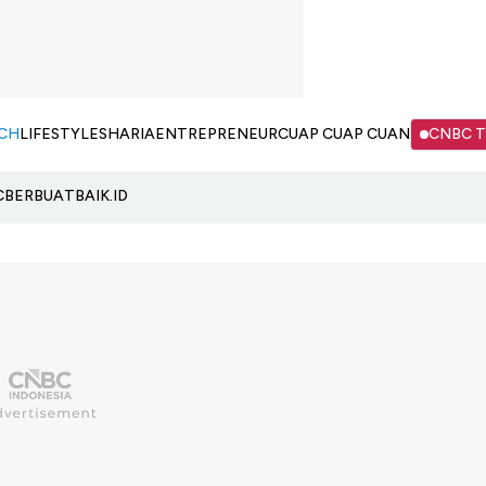
CH
LIFESTYLE
SHARIA
ENTREPRENEUR
CUAP CUAP CUAN
CNBC 
C
BERBUATBAIK.ID