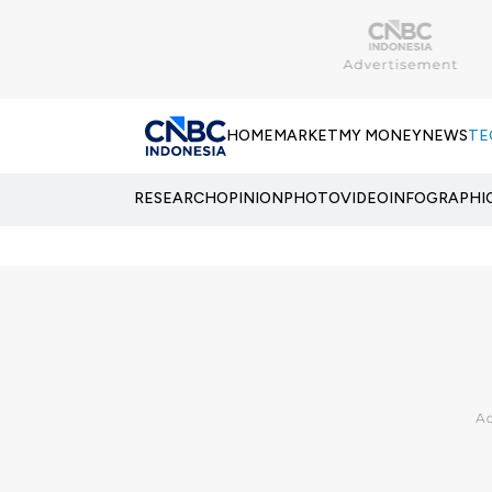
HOME
MARKET
MY MONEY
NEWS
TE
RESEARCH
OPINION
PHOTO
VIDEO
INFOGRAPHI