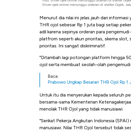
Foto: Driver ojek online menunggu orderan di shelter G
Driver ojek online menunggu orderan di shelter Gojek, 
Menurut dia nilai ini jelas jauh dari infor
THR ojol sebesar Rp 1 juta bagi setiap pekerja
adil karena sepinya orderan para pengemudi 
platfrom seperti akun prioritas, skema slot
prioritas. Ini sangat diskriminatif.
"Ditambah lagi potongan platform hingga
ojol serta membuat seolah-olah pengemudi ti
Baca:
Prabowo Ungkap Besaran THR Ojol Rp 1 Ju
Untuk itu dia menyerukan kepada seluruh pe
bersama-sama Kementerian Ketenagakerja
menolak THR Ojol yang tidak manusiawi.
"Serikat Pekerja Angkutan Indonesia (SPAI) 
manusiawi. Nilai THR Ojol tersebut tidak s