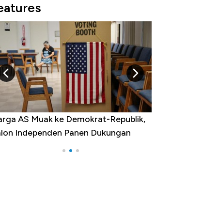
eatures
Republik,
Tak Perlu Bom Nuklir, Iran Punya Senjata
kungan
yang Bikin Dunia Ketar-Ketir