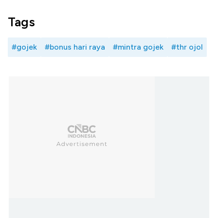
Tags
#gojek
#bonus hari raya
#mintra gojek
#thr ojol