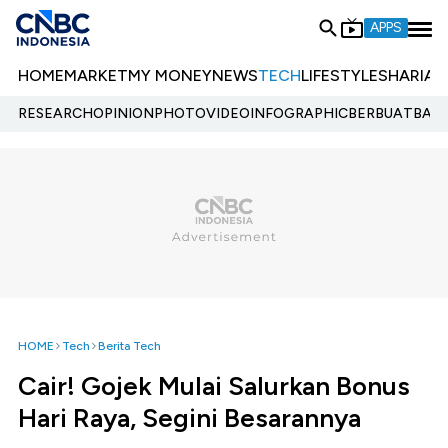
APPS
HOME
MARKET
MY MONEY
NEWS
TECH
LIFESTYLE
SHARIA
E
RESEARCH
OPINION
PHOTO
VIDEO
INFOGRAPHIC
BERBUATBAIK.
HOME
Tech
Berita Tech
Cair! Gojek Mulai Salurkan Bonus
Hari Raya, Segini Besarannya