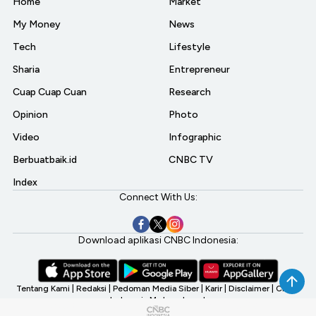
Home
Market
My Money
News
Tech
Lifestyle
Sharia
Entrepreneur
Cuap Cuap Cuan
Research
Opinion
Photo
Video
Infographic
Berbuatbaik.id
CNBC TV
Index
Connect With Us:
Download aplikasi CNBC Indonesia:
Tentang Kami
|
Redaksi
|
Pedoman Media Siber
|
Karir
|
Disclaimer
|
CNBC
Indonesia My Investment
©2026 CNBC Indonesia, A Transmedia Company