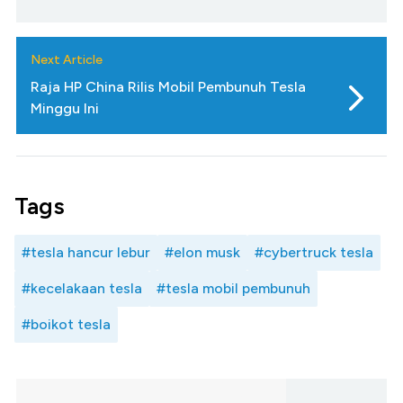
Next Article
Raja HP China Rilis Mobil Pembunuh Tesla
Minggu Ini
Tags
#tesla hancur lebur
#elon musk
#cybertruck tesla
#kecelakaan tesla
#tesla mobil pembunuh
#boikot tesla