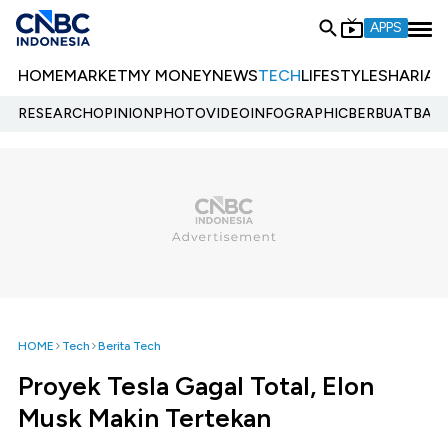
APPS
HOME
MARKET
MY MONEY
NEWS
TECH
LIFESTYLE
SHARIA
E
RESEARCH
OPINION
PHOTO
VIDEO
INFOGRAPHIC
BERBUATBAIK.
HOME
Tech
Berita Tech
Proyek Tesla Gagal Total, Elon
Musk Makin Tertekan