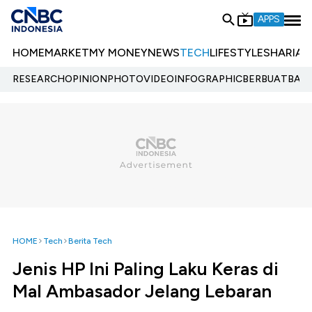
APPS
HOME
MARKET
MY MONEY
NEWS
TECH
LIFESTYLE
SHARIA
E
RESEARCH
OPINION
PHOTO
VIDEO
INFOGRAPHIC
BERBUATBAIK.
HOME
Tech
Berita Tech
Jenis HP Ini Paling Laku Keras di
Mal Ambasador Jelang Lebaran