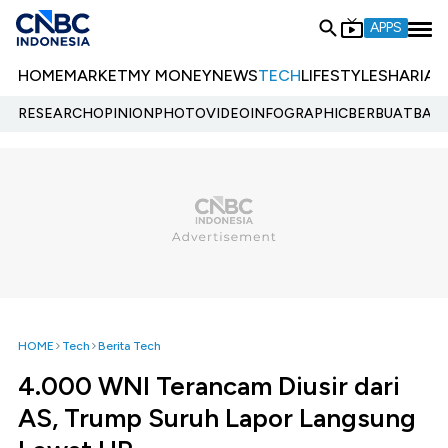
APPS
HOME
MARKET
MY MONEY
NEWS
TECH
LIFESTYLE
SHARIA
E
RESEARCH
OPINION
PHOTO
VIDEO
INFOGRAPHIC
BERBUATBAIK.
HOME
Tech
Berita Tech
4.000 WNI Terancam Diusir dari
AS, Trump Suruh Lapor Langsung