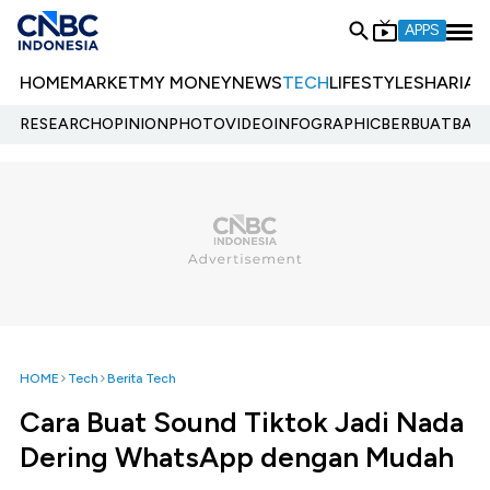
APPS
HOME
MARKET
MY MONEY
NEWS
TECH
LIFESTYLE
SHARIA
E
RESEARCH
OPINION
PHOTO
VIDEO
INFOGRAPHIC
BERBUATBAIK.
HOME
Tech
Berita Tech
Cara Buat Sound Tiktok Jadi Nada
Dering WhatsApp dengan Mudah