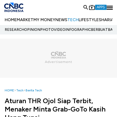
APPS
HOME
MARKET
MY MONEY
NEWS
TECH
LIFESTYLE
SHARIA
E
RESEARCH
OPINION
PHOTO
VIDEO
INFOGRAPHIC
BERBUATBAIK.
HOME
Tech
Berita Tech
Aturan THR Ojol Siap Terbit,
Menaker Minta Grab-GoTo Kasih