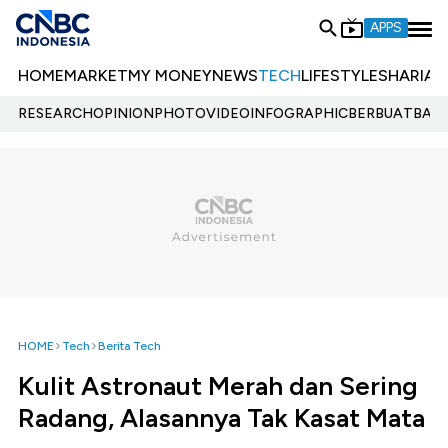
APPS
HOME
MARKET
MY MONEY
NEWS
TECH
LIFESTYLE
SHARIA
E
RESEARCH
OPINION
PHOTO
VIDEO
INFOGRAPHIC
BERBUATBAIK.
HOME
Tech
Berita Tech
Kulit Astronaut Merah dan Sering
Radang, Alasannya Tak Kasat Mata