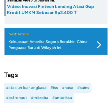
Saksikan video di bawah ini:
Video: Inovasi Fintech Lending Atasi Gap
Kredit UMKM Sebesar Rp2.400 T
Next Article
Kekuasaan Amerika Segera Berakhir, China
Penguasa Baru di Wilayah Ini
Tags
#stasiun luar angkasa
#iss
#nasa
#sains
#astronaut
#mikroba
#antariksa