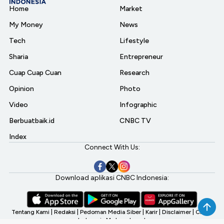
Home
Market
My Money
News
Tech
Lifestyle
Sharia
Entrepreneur
Cuap Cuap Cuan
Research
Opinion
Photo
Video
Infographic
Berbuatbaik.id
CNBC TV
Index
Connect With Us:
Download aplikasi CNBC Indonesia:
Tentang Kami
|
Redaksi
|
Pedoman Media Siber
|
Karir
|
Disclaimer
|
CNBC
Indonesia My Investment