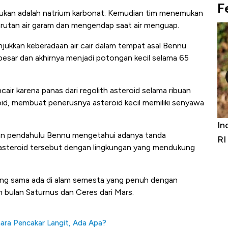
F
ukan adalah natrium karbonat. Kemudian tim menemukan
larutan air garam dan mengendap saat air menguap.
jukkan keberadaan air cair dalam tempat asal Bennu
besar dan akhirnya menjadi potongan kecil selama 65
cair karena panas dari regolith asteroid selama ribuan
id, membuat penerusnya asteroid kecil memiliki senyawa
s Furniture &
Industri Susu Jadi Bintang Baru Ekono
an pendahulu Bennu mengetahui adanya tanda
 Digit
RI
 asteroid tersebut dengan lingkungan yang mendukung
yang sama ada di alam semesta yang penuh dengan
n bulan Saturnus dan Ceres dari Mars.
nara Pencakar Langit, Ada Apa?