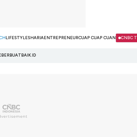
CH
LIFESTYLE
SHARIA
ENTREPRENEUR
CUAP CUAP CUAN
CNBC 
C
BERBUATBAIK.ID