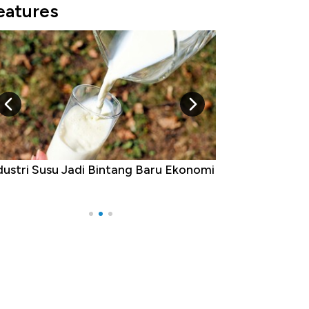
eatures
mi
5 Raja Ekonomi Indonesia: Maaf, Gak
Ada Jawa!