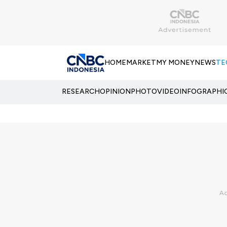
HOME
MARKET
MY MONEY
NEWS
TE
RESEARCH
OPINION
PHOTO
VIDEO
INFOGRAPHI