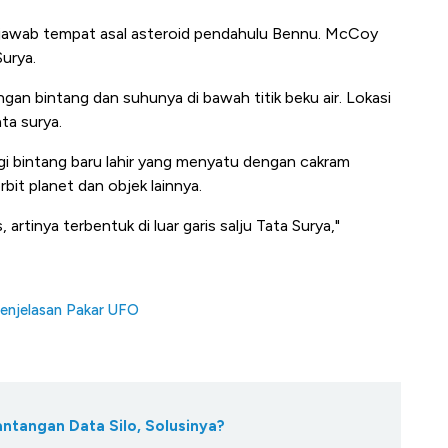
njawab tempat asal asteroid pendahulu Bennu. McCoy
Surya.
engan bintang dan suhunya di bawah titik beku air. Lokasi
ta surya.
ngi bintang baru lahir yang menyatu dengan cakram
bit planet dan objek lainnya.
rtinya terbentuk di luar garis salju Tata Surya,"
Penjelasan Pakar UFO
antangan Data Silo, Solusinya?