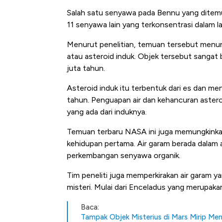
Salah satu senyawa pada Bennu yang ditem
11 senyawa lain yang terkonsentrasi dalam 
Menurut penelitian, temuan tersebut menun
atau asteroid induk. Objek tersebut sangat 
juta tahun.
Asteroid induk itu terbentuk dari es dan men
tahun. Penguapan air dan kehancuran astero
yang ada dari induknya.
Bangkit dari Kubur! Bisni
Temuan terbaru NASA ini juga memungkink
Alas Kaki Tumbuh Double
kehidupan pertama. Air garam berada dalam
perkembangan senyawa organik.
Tim peneliti juga memperkirakan air garam 
misteri. Mulai dari Enceladus yang merupaka
Baca:
Tampak Objek Misterius di Mars Mirip Me