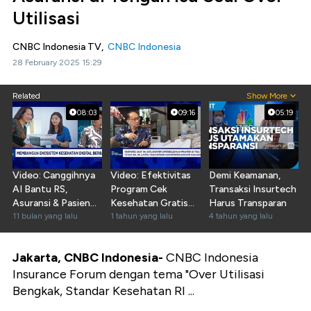
Utilisasi
CNBC Indonesia TV,
CNBC Indonesia
28 February 2025 15:29
Related
Show More
08:03
09:16
05:19
Video: Canggihnya
Video: Efektivitas
Demi Keamanan,
AI Bantu RS,
Program Cek
Transaksi Insurtech
Asuransi & Pasien
Kesehatan Gratis
Harus Transparan
Permudah Klaim
11 bulan yang lalu
Bantu Deteksi
1 tahun yang lalu
4 tahun yang lalu
Medis
Penyakit
Jakarta, CNBC Indonesia-
CNBC Indonesia
Insurance Forum dengan tema "Over Utilisasi
Bengkak, Standar Kesehatan RI ...