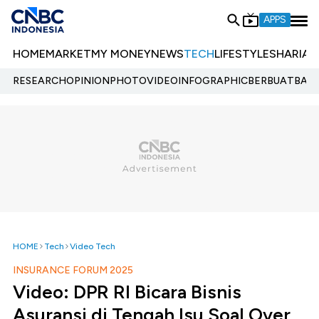
APPS
HOME
MARKET
MY MONEY
NEWS
TECH
LIFESTYLE
SHARIA
E
RESEARCH
OPINION
PHOTO
VIDEO
INFOGRAPHIC
BERBUATBAIK.
HOME
Tech
Video Tech
INSURANCE FORUM 2025
Video: DPR RI Bicara Bisnis
Asuransi di Tengah Isu Soal Over