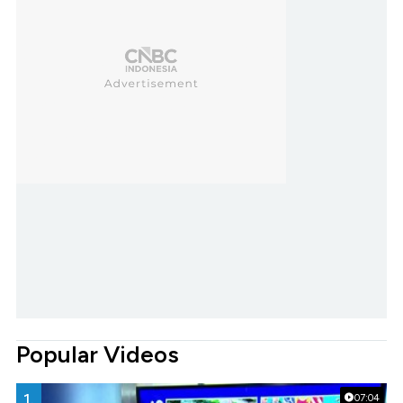
Popular Videos
1.
07:04