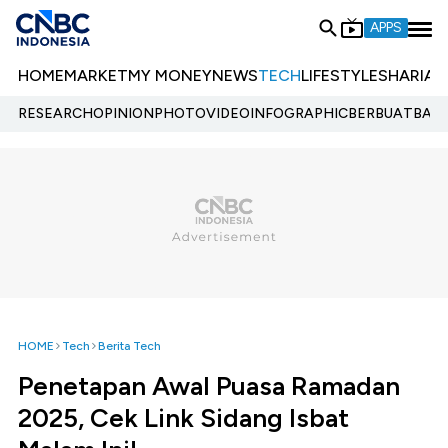
APPS
HOME
MARKET
MY MONEY
NEWS
TECH
LIFESTYLE
SHARIA
E
RESEARCH
OPINION
PHOTO
VIDEO
INFOGRAPHIC
BERBUATBAIK.
HOME
Tech
Berita Tech
Penetapan Awal Puasa Ramadan
2025, Cek Link Sidang Isbat