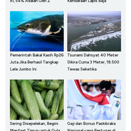
RI, 54% Adalah Gen Z
Kendaraan Lapis Baja
Pemerintah Bakal Kasih Rp26
Tsunami Dahsyat 40 Meter
Juta Jika Berhasil Tangkap
Dikira Cuma 3 Meter, 18.500
Lele Jumbo Ini
Tewas Seketika
Sering Disepelekan, Begini
Gaji dan Bonus Paskibraka
Manfaat Timun untuk Gula
Nasional yang Bertugas di