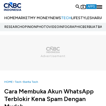
APPS
HOME
MARKET
MY MONEY
NEWS
TECH
LIFESTYLE
SHARIA
E
RESEARCH
OPINION
PHOTO
VIDEO
INFOGRAPHIC
BERBUATBAIK.
HOME
Tech
Berita Tech
Cara Membuka Akun WhatsApp
Terblokir Kena Spam Dengan