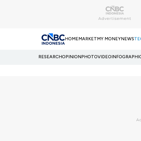
HOME
MARKET
MY MONEY
NEWS
TE
RESEARCH
OPINION
PHOTO
VIDEO
INFOGRAPHI