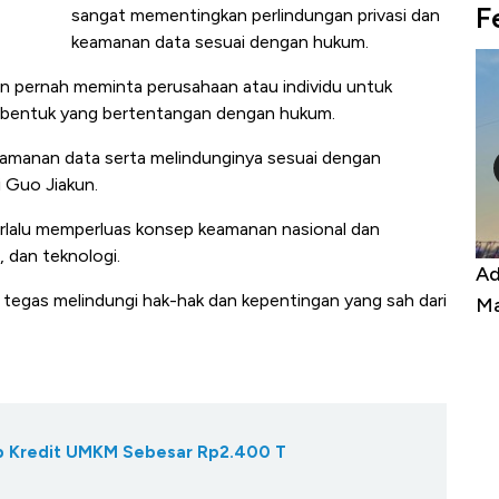
F
sangat mementingkan perlindungan privasi dan
keamanan data sesuai dengan hukum.
an pernah meminta perusahaan atau individu untuk
bentuk yang bertentangan dengan hukum.
eamanan data serta melindunginya sesuai dengan
i Guo Jiakun.
erlalu memperluas konsep keamanan nasional dan
 dan teknologi.
Kongo Tutup Keran Ekspor, Harga
Adu Pa
egas melindungi hak-hak dan kepentingan yang sah dari
Tembaga Terbang ke Zona Berbahaya
Mana y
Gap Kredit UMKM Sebesar Rp2.400 T