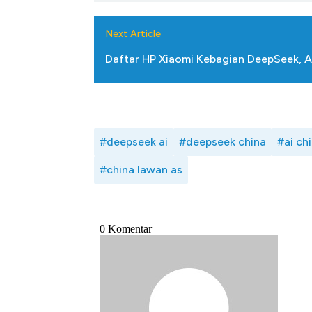
Next Article
Daftar HP Xiaomi Kebagian DeepSeek, 
#deepseek ai
#deepseek china
#ai ch
#china lawan as