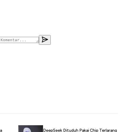
a
DeepSeek Dituduh Pakai Chip Terlarang