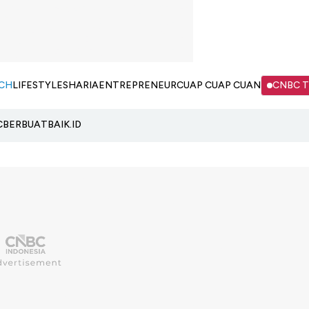
CH
LIFESTYLE
SHARIA
ENTREPRENEUR
CUAP CUAP CUAN
CNBC 
C
BERBUATBAIK.ID