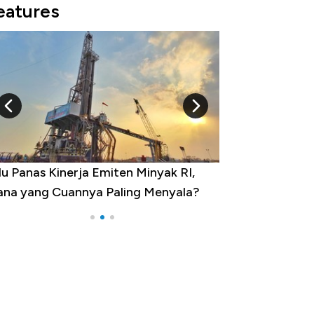
eatures
nas Kinerja Emiten Minyak RI,
Ini Kekuatan Uang E
ang Cuannya Paling Menyala?
Langit Dunia, Pembu