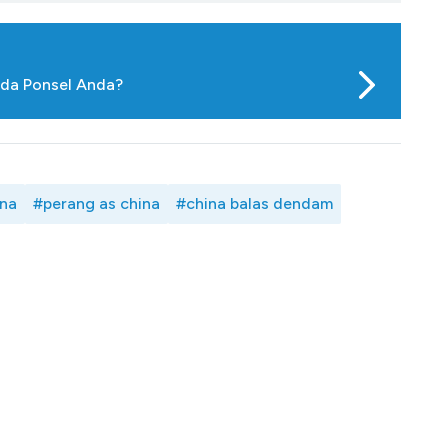
Ada Ponsel Anda?
ina
#perang as china
#china balas dendam