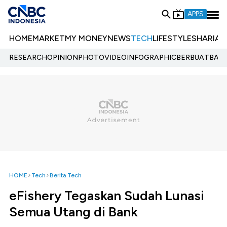
APPS
HOME
MARKET
MY MONEY
NEWS
TECH
LIFESTYLE
SHARIA
E
RESEARCH
OPINION
PHOTO
VIDEO
INFOGRAPHIC
BERBUATBAIK.
HOME
Tech
Berita Tech
eFishery Tegaskan Sudah Lunasi
Semua Utang di Bank