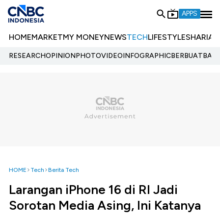
APPS
HOME
MARKET
MY MONEY
NEWS
TECH
LIFESTYLE
SHARIA
E
RESEARCH
OPINION
PHOTO
VIDEO
INFOGRAPHIC
BERBUATBAIK.
HOME
Tech
Berita Tech
Larangan iPhone 16 di RI Jadi
Sorotan Media Asing, Ini Katanya