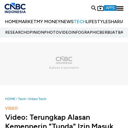
APPS
HOME
MARKET
MY MONEY
NEWS
TECH
LIFESTYLE
SHARIA
E
RESEARCH
OPINION
PHOTO
VIDEO
INFOGRAPHIC
BERBUATBAIK.
HOME
Tech
Video Tech
VIDEO
Video: Terungkap Alasan
Kemenperin "Tunda" Izin Masuk