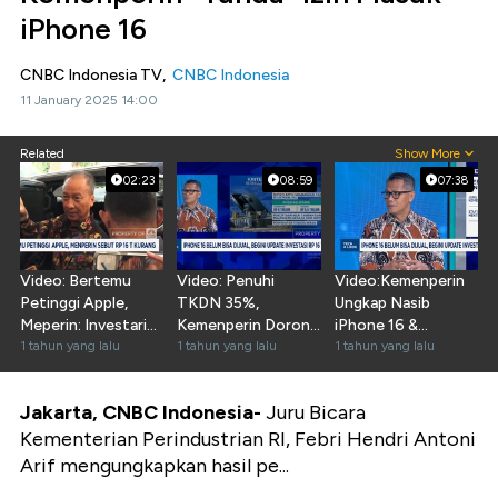
iPhone 16
CNBC Indonesia TV,
CNBC Indonesia
11 January 2025 14:00
Related
Show More
02:23
08:59
07:38
Video: Bertemu
Video: Penuhi
Video:Kemenperin
Petinggi Apple,
TKDN 35%,
Ungkap Nasib
Meperin: Investari
Kemenperin Dorong
iPhone 16 &
Rp 16 T Masih
1 tahun yang lalu
Apple Bangun
1 tahun yang lalu
Investasi Rp16
1 tahun yang lalu
Kurang
Pabrik di RI
Triliun Apple
Jakarta, CNBC Indonesia-
Juru Bicara
Kementerian Perindustrian RI, Febri Hendri Antoni
Arif mengungkapkan hasil pe...