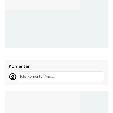
Komentar
Tulis Komentar Anda...