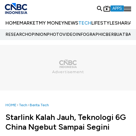
APPS
HOME
MARKET
MY MONEY
NEWS
TECH
LIFESTYLE
SHARIA
E
RESEARCH
OPINION
PHOTO
VIDEO
INFOGRAPHIC
BERBUATBAIK.
HOME
Tech
Berita Tech
Starlink Kalah Jauh, Teknologi 6G
China Ngebut Sampai Segini