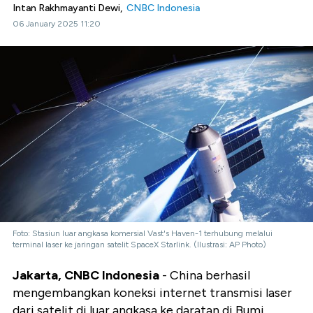
Intan Rakhmayanti Dewi,
CNBC Indonesia
06 January 2025 11:20
Foto: Stasiun luar angkasa komersial Vast's Haven-1 terhubung melalui
terminal laser ke jaringan satelit SpaceX Starlink. (Ilustrasi: AP Photo)
Jakarta, CNBC Indonesia
- China berhasil
mengembangkan koneksi internet transmisi laser
dari satelit di luar angkasa ke daratan di Bumi.