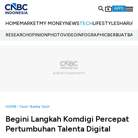
APPS
HOME
MARKET
MY MONEY
NEWS
TECH
LIFESTYLE
SHARIA
E
RESEARCH
OPINION
PHOTO
VIDEO
INFOGRAPHIC
BERBUATBAIK.
HOME
Tech
Berita Tech
Begini Langkah Komdigi Percepat
Pertumbuhan Talenta Digital