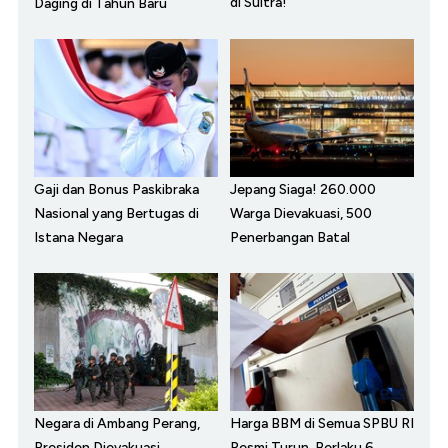
di Sultra!
Daging di Tahun Baru
Gaji dan Bonus Paskibraka
Jepang Siaga! 260.000
Nasional yang Bertugas di
Warga Dievakuasi, 500
Istana Negara
Penerbangan Batal
Negara di Ambang Perang,
Harga BBM di Semua SPBU RI
Presiden Dievakuasi
Resmi Turun, Berlaku 6