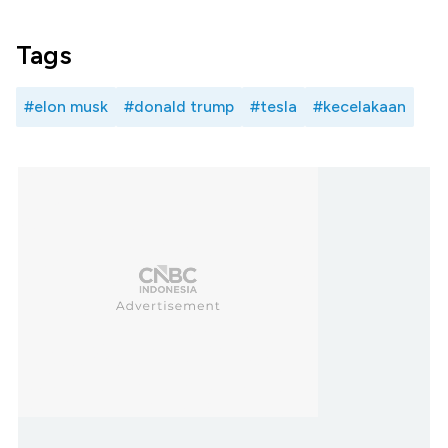
Tags
#elon musk
#donald trump
#tesla
#kecelakaan