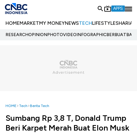
APPS
HOME
MARKET
MY MONEY
NEWS
TECH
LIFESTYLE
SHARIA
E
RESEARCH
OPINION
PHOTO
VIDEO
INFOGRAPHIC
BERBUATBAIK.
HOME
Tech
Berita Tech
Sumbang Rp 3,8 T, Donald Trump
Beri Karpet Merah Buat Elon Musk