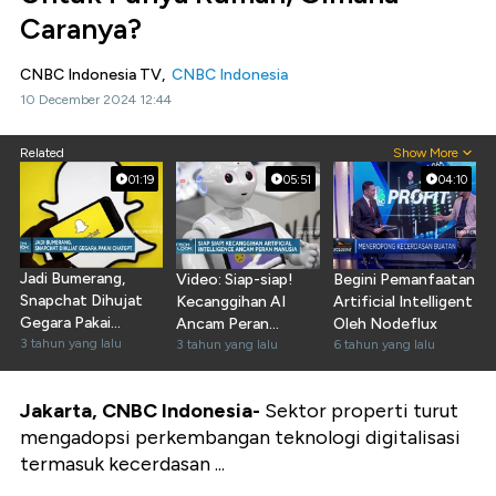
Caranya?
CNBC Indonesia TV,
CNBC Indonesia
10 December 2024 12:44
Related
Show More
01:19
05:51
04:10
Jadi Bumerang,
Video: Siap-siap!
Begini Pemanfaatan
Snapchat Dihujat
Kecanggihan AI
Artificial Intelligent
Gegara Pakai
Ancam Peran
Oleh Nodeflux
ChatGPT
3 tahun yang lalu
Manusia
3 tahun yang lalu
6 tahun yang lalu
Jakarta, CNBC Indonesia-
Sektor properti turut
mengadopsi perkembangan teknologi digitalisasi
termasuk kecerdasan ...