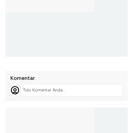
Komentar
Tulis Komentar Anda...