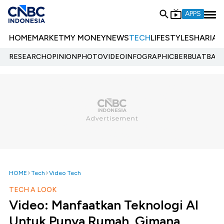
APPS
HOME
MARKET
MY MONEY
NEWS
TECH
LIFESTYLE
SHARIA
E
RESEARCH
OPINION
PHOTO
VIDEO
INFOGRAPHIC
BERBUATBAIK.
HOME
Tech
Video Tech
TECH A LOOK
Video: Manfaatkan Teknologi AI
Untuk Punya Rumah, Gimana