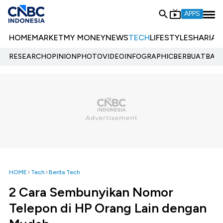
APPS
HOME
MARKET
MY MONEY
NEWS
TECH
LIFESTYLE
SHARIA
E
RESEARCH
OPINION
PHOTO
VIDEO
INFOGRAPHIC
BERBUATBAIK.
HOME
Tech
Berita Tech
2 Cara Sembunyikan Nomor
Telepon di HP Orang Lain dengan