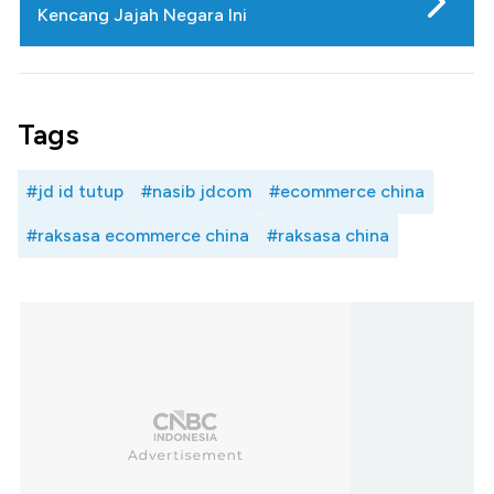
Kencang Jajah Negara Ini
Tags
#jd id tutup
#nasib jdcom
#ecommerce china
#raksasa ecommerce china
#raksasa china