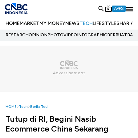
APPS
HOME
MARKET
MY MONEY
NEWS
TECH
LIFESTYLE
SHARIA
E
RESEARCH
OPINION
PHOTO
VIDEO
INFOGRAPHIC
BERBUATBAIK.
HOME
Tech
Berita Tech
Tutup di RI, Begini Nasib
Ecommerce China Sekarang