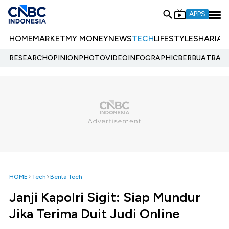
APPS
HOME
MARKET
MY MONEY
NEWS
TECH
LIFESTYLE
SHARIA
E
RESEARCH
OPINION
PHOTO
VIDEO
INFOGRAPHIC
BERBUATBAIK.
HOME
Tech
Berita Tech
Janji Kapolri Sigit: Siap Mundur
Jika Terima Duit Judi Online