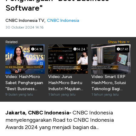
Software"
CNBC Indonesia TV,
CNBC Indonesia
30 October 2024 14:16
Related
Show More
04:16
14:24
07:41
Video: HashMicro
Video: Jurus
Video: Smart ERP
Sabet Penghargaan
HashMicro Bantu
HashMicro, Solusi
"Best Business
Industri Majukan
Teknologi Bagi
Software"
9 bulan yang lalu
Bisnis Lewat Inovasi
1 tahun yang lalu
Produktivitas Bisnis
1 tahun yang lalu
ERP
Jakarta, CNBC Indonesia-
CNBC Indonesia
menyelenggarakan Road to CNBC Indonesia
Awards 2024 yang menjadi bagian da...