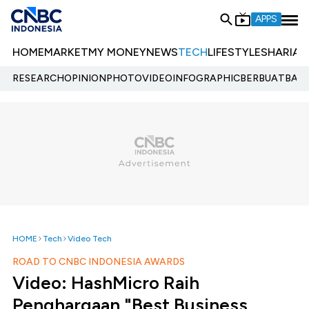
APPS
HOME
MARKET
MY MONEY
NEWS
TECH
LIFESTYLE
SHARIA
E
RESEARCH
OPINION
PHOTO
VIDEO
INFOGRAPHIC
BERBUATBAIK.
HOME
Tech
Video Tech
ROAD TO CNBC INDONESIA AWARDS
Video: HashMicro Raih
Penghargaan "Best Business