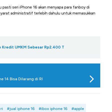
 pasti seri iPhone 16 akan menyapa para fanboy di
yarat administratif terlebih dahulu untuk memasukkan
Gap Kredit UMKM Sebesar Rp2.400 T
e 14 Bisa Dilarang di RI
ri
#jual iphone 16
#ibox iphone 16
#apple