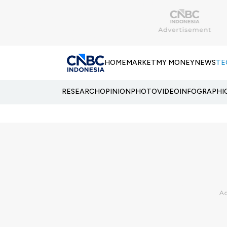
HOME
MARKET
MY MONEY
NEWS
TE
RESEARCH
OPINION
PHOTO
VIDEO
INFOGRAPHI