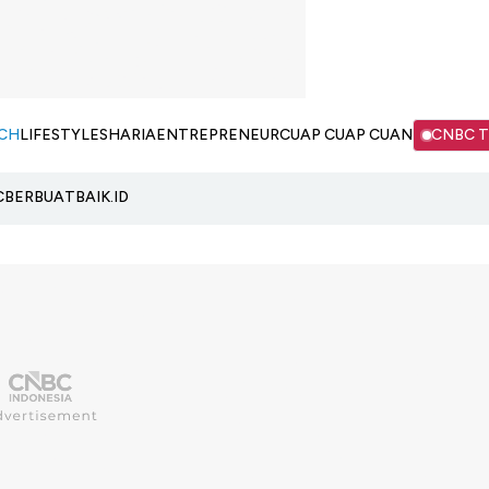
CH
LIFESTYLE
SHARIA
ENTREPRENEUR
CUAP CUAP CUAN
CNBC 
C
BERBUATBAIK.ID