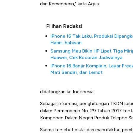
dari Kemenperin," kata Agus.
Pilihan Redaksi
iPhone 16 Tak Laku, Produksi Dipangk
Habis-habisan
Samsung Mau Bikin HP Lipat Tiga Miri
Huawei, Cek Bocoran Jadwalnya
iPhone 16 Banjir Komplain, Layar Free
Mati Sendiri, dan Lemot
Ini Kekuatan Uang Embraer K
Langit Dunia, Pembunuh Boei
didatangkan ke Indonesia.
Sebagai informasi, penghitungan TKDN sebua
dalam Permenperin No. 29 Tahun 2017 tent
Komponen Dalam Negeri Produk Telepon Se
Skema tersebut mulai dari manufaktur, pem