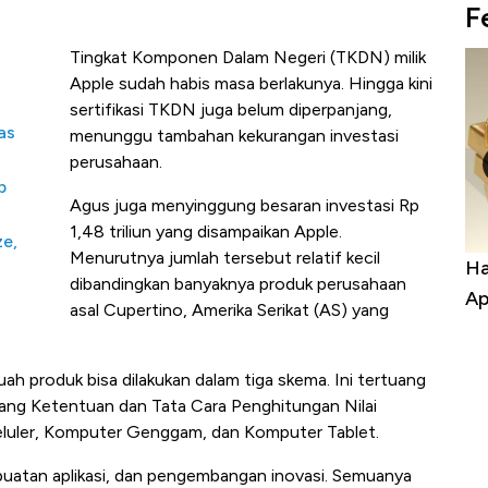
F
Tingkat Komponen Dalam Negeri (TKDN) milik
Apple sudah habis masa berlakunya. Hingga kini
sertifikasi TKDN juga belum diperpanjang,
as
menunggu tambahan kekurangan investasi
perusahaan.
p
Agus juga menyinggung besaran investasi Rp
1,48 triliun yang disampaikan Apple.
ze,
Menurutnya jumlah tersebut relatif kecil
uasai
Harga Batu Bara Bangkit, Ada Kabar
Ha
dibandingkan banyaknya produk perusahaan
ng-Airbus?
Baik Buat Pengusaha RI
Ap
asal Cupertino, Amerika Serikat (AS) yang
h produk bisa dilakukan dalam tiga skema. Ini tertuang
ang Ketentuan dan Tata Cara Penghitungan Nilai
luler, Komputer Genggam, dan Komputer Tablet.
buatan aplikasi, dan pengembangan inovasi. Semuanya