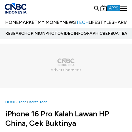
APPS
HOME
MARKET
MY MONEY
NEWS
TECH
LIFESTYLE
SHARIA
E
RESEARCH
OPINION
PHOTO
VIDEO
INFOGRAPHIC
BERBUATBAIK.
HOME
Tech
Berita Tech
iPhone 16 Pro Kalah Lawan HP
China, Cek Buktinya