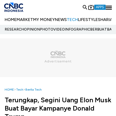
APPS
HOME
MARKET
MY MONEY
NEWS
TECH
LIFESTYLE
SHARIA
E
RESEARCH
OPINION
PHOTO
VIDEO
INFOGRAPHIC
BERBUATBAIK.
HOME
Tech
Berita Tech
Terungkap, Segini Uang Elon Musk
Buat Bayar Kampanye Donald