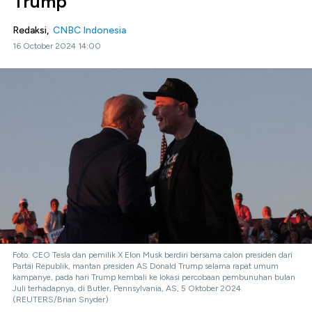
Trump
Redaksi,
CNBC Indonesia
16 October 2024 14:00
Foto: CEO Tesla dan pemilik X Elon Musk berdiri bersama calon presiden dari
Partai Republik, mantan presiden AS Donald Trump selama rapat umum
kampanye, pada hari Trump kembali ke lokasi percobaan pembunuhan bulan
Juli terhadapnya, di Butler, Pennsylvania, AS, 5 Oktober 2024.
(REUTERS/Brian Snyder)