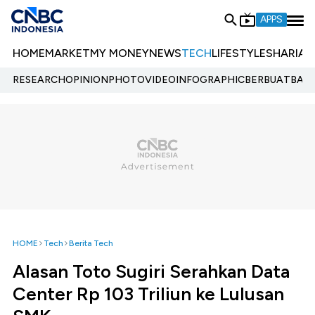
APPS
HOME
MARKET
MY MONEY
NEWS
TECH
LIFESTYLE
SHARIA
E
RESEARCH
OPINION
PHOTO
VIDEO
INFOGRAPHIC
BERBUATBAIK.
HOME
Tech
Berita Tech
Alasan Toto Sugiri Serahkan Data
Center Rp 103 Triliun ke Lulusan