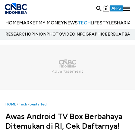
APPS
HOME
MARKET
MY MONEY
NEWS
TECH
LIFESTYLE
SHARIA
E
RESEARCH
OPINION
PHOTO
VIDEO
INFOGRAPHIC
BERBUATBAIK.
HOME
Tech
Berita Tech
Awas Android TV Box Berbahaya
Ditemukan di RI, Cek Daftarnya!