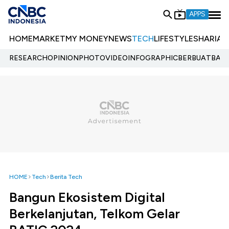
APPS
HOME
MARKET
MY MONEY
NEWS
TECH
LIFESTYLE
SHARIA
E
RESEARCH
OPINION
PHOTO
VIDEO
INFOGRAPHIC
BERBUATBAIK.
HOME
Tech
Berita Tech
Bangun Ekosistem Digital
Berkelanjutan, Telkom Gelar