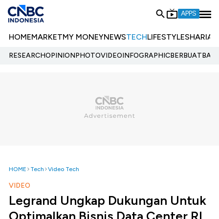
APPS
HOME
MARKET
MY MONEY
NEWS
TECH
LIFESTYLE
SHARIA
E
RESEARCH
OPINION
PHOTO
VIDEO
INFOGRAPHIC
BERBUATBAIK.
HOME
Tech
Video Tech
VIDEO
Legrand Ungkap Dukungan Untuk
Optimalkan Bisnis Data Center RI