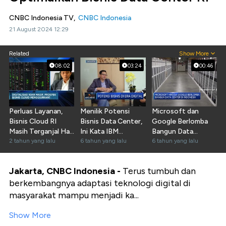
CNBC Indonesia TV,
CNBC Indonesia
21 August 2024 12:29
Related
Show More
08:02
03:24
00:46
Perluas Layanan,
Menilik Potensi
Microsoft dan
Bisnis Cloud RI
Bisnis Data Center,
Google Berlomba
Masih Terganjal Hal
Ini Kata IBM
Bangun Data
Ini!
2 tahun yang lalu
Indonesia
6 tahun yang lalu
Center di Indonesia
6 tahun yang lalu
Jakarta, CNBC Indonesia -
Terus tumbuh dan
berkembangnya adaptasi teknologi digital di
masyarakat mampu menjadi ka...
Show More