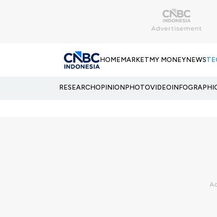
HOME
MARKET
MY MONEY
NEWS
TE
RESEARCH
OPINION
PHOTO
VIDEO
INFOGRAPHI