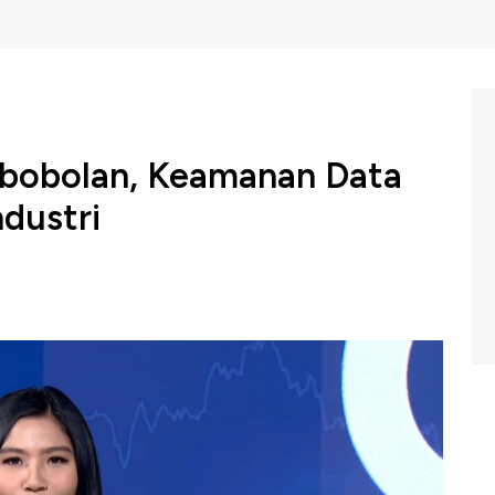
bobolan, Keamanan Data
ndustri
igital terus menjadi perhatian dan menjadi hal penting
 dunia industri.
ment Solusi, Setyana Putra menyebutkan perlindungan
 data sekaligus membantu menjaga kepercayaan serta
 perusahaan.