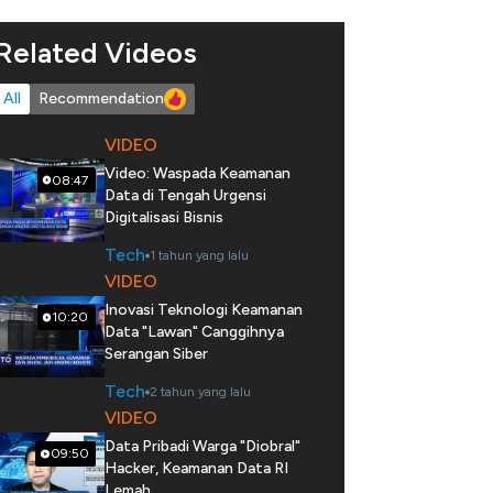
Related Videos
All
Recommendation
VIDEO
Video: Waspada Keamanan
08:47
Data di Tengah Urgensi
Digitalisasi Bisnis
Tech
1 tahun yang lalu
VIDEO
Inovasi Teknologi Keamanan
10:20
Data "Lawan" Canggihnya
Serangan Siber
Tech
2 tahun yang lalu
VIDEO
Data Pribadi Warga "Diobral"
09:50
Hacker, Keamanan Data RI
Lemah