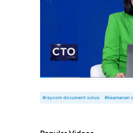
PT Reycom Document Solusi menerapkan 
internasional guna meminimalisir risiko keru
Seperti apa risiko keamanan data? bagaim
Reycom Document Solusi? Selengkapnya s
Officer PT Reycom Document Solusi, Se
05/08/2024)
Bagikan:
#reycom document solusi
#keamanan 