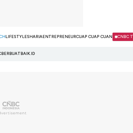
CH
LIFESTYLE
SHARIA
ENTREPRENEUR
CUAP CUAP CUAN
CNBC 
C
BERBUATBAIK.ID