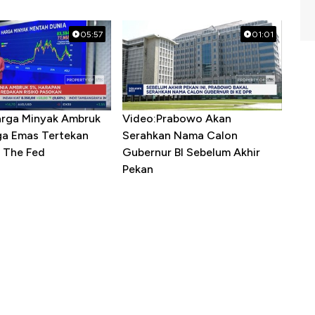
05:57
01:01
arga Minyak Ambruk
Video:Prabowo Akan
ga Emas Tertekan
Serahkan Nama Calon
 The Fed
Gubernur BI Sebelum Akhir
Pekan