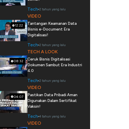
Tech
2 tahun yang lalu
VIDEO
Tantangan Keamanan Data
12:22
Bisnis e-Document Era
Digitalisasi!
Tech
2 tahun yang lalu
TECH A LOOK
Ceruk Bisnis Digitalisasi
08:32
Dokumen Sambut Era Industri
4.0
Tech
2 tahun yang lalu
VIDEO
Pastikan Data Pribadi Aman
04:07
Digunakan Dalam Sertifikat
Vaksin!
Tech
4 tahun yang lalu
VIDEO