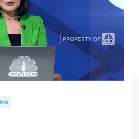
sistem perlindungan keamanan data yang berstandar
gian terhadap serangan siber.
ana sistem keamanan data digital yang dikembangkan PT
imak dialog Anneke Wijaya dengan Chief Technology
tyana Putra dalam Profit, CNBC Indonesia (Senin,
data