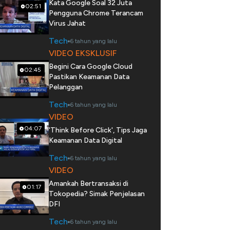
Kata Google Soal 32 Juta
02:51
Pengguna Chrome Terancam
Virus Jahat
Tech
6 tahun yang lalu
VIDEO EKSKLUSIF
Begini Cara Google Cloud
02:45
Pastikan Keamanan Data
Pelanggan
Tech
6 tahun yang lalu
VIDEO
04:07
'Think Before Click', Tips Jaga
Keamanan Data Digital
Tech
6 tahun yang lalu
VIDEO
Amankah Bertransaksi di
01:17
Tokopedia? Simak Penjelasan
DFI
Tech
6 tahun yang lalu