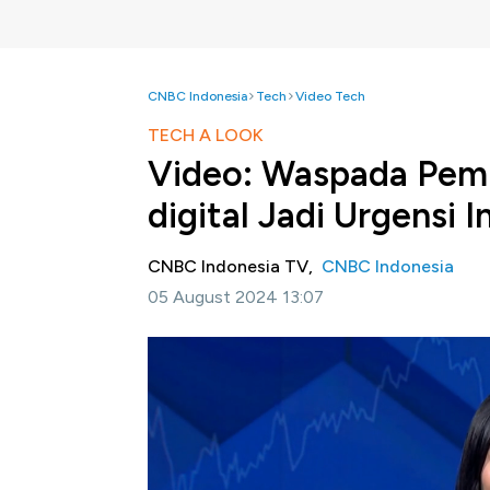
CNBC Indonesia
Tech
Video Tech
TECH A LOOK
Video: Waspada Pem
digital Jadi Urgensi I
CNBC Indonesia TV,
CNBC Indonesia
05 August 2024 13:07
Jakarta, CNBC Indonesia-
Keamanan data d
dalam mendorong Transformasi digitalisasi di
Chief Technology Officer PT Reycom Docu
data menjadi hal penting bagi keamanan
menghindari kerugian finansial dan reputasi